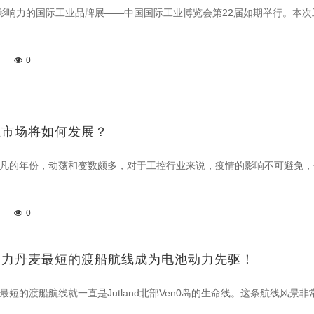
影响力的国际工业品牌展——中国国际工业博览会第22届如期举行。本次
0
业市场将如何发展？
不平凡的年份，动荡和变数颇多，对于工控行业来说，疫情的影响不可避免
0
助力丹麦最短的渡船航线成为电池动力先驱！
麦最短的渡船航线就一直是Jutland北部Ven0岛的生命线。这条航线风景